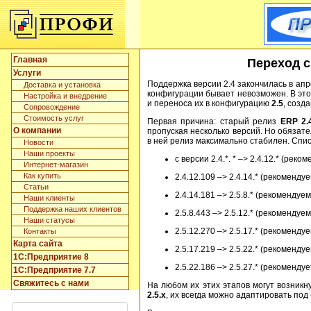
Главная
Переход с
Услуги
Поддержка версии 2.4 закончилась в ап
Доставка и установка
конфигурации бывает невозможен. В эт
Настройка и внедрение
и переноса их в конфигурацию
2.5
, созд
Сопровождение
Стоимость услуг
Первая причина: старый релиз
ERP 2.
О компании
пропуская несколько версий. Но обязат
в ней релиз максимально стабилен. Спи
Новости
Наши проекты
с версии 2.4.*. * –> 2.4.12.* (рек
Интернет-магазин
Как купить
2.4.12.109 –> 2.4.14.* (рекоменду
Статьи
2.4.14.181 –> 2.5.8.* (рекомендуем
Наши клиенты
Поддержка наших клиентов
2.5.8.443 –> 2.5.12.* (рекомендуем
Наши статусы
2.5.12.270 –> 2.5.17.* (рекоменду
Контакты
Карта сайта
2.5.17.219 –> 2.5.22.* (рекоменду
1C:Предприятие 8
2.5.22.186 –> 2.5.27.* (рекомен
1C:Предприятие 7.7
Свяжитесь с нами
На любом их этих этапов могут возник
2.5.x
, их всегда можно адаптировать по