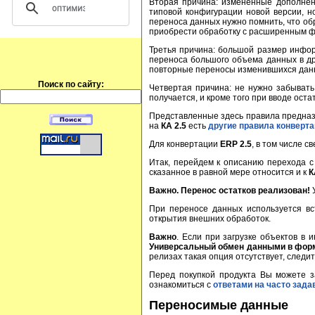
Вторая причина: измененные дополнен
типовой конфигурации новой версии, н
переноса данных нужно помнить, что об
приобрести обработку с расширенным 
Третья причина: большой размер инфор
переноса большого объема данных в др
повторные переносы изменившихся данны
Поиск по сайту:
Четвертая причина: не нужно забывать
получается, и кроме того при вводе ост
Представленные здесь правила предназ
на
КА 2.5
есть
другие правила конверт
Для конвертации
ERP 2.5
, в том числе с
Итак, перейдем к описанию перехода 
сказанное в равной мере относится и к
К
Важно. Перенос остатков реализован!
У
При переносе данных используется вс
открытия внешних обработок.
Важно
. Если при загрузке объектов 
Универсальный обмен данными в фор
релизах такая опция отсутствует, след
Перед покупкой продукта Вы можете 
ознакомиться с
ответами на часто зад
Переносимые данные