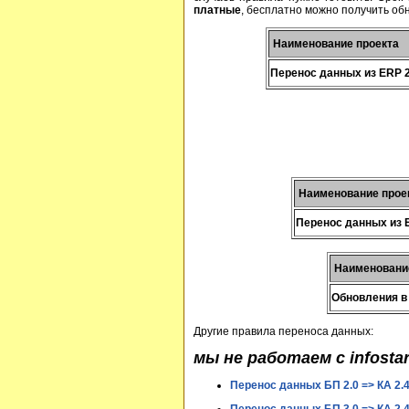
платные
, бесплатно можно получить обн
Наименование проекта
Перенос данных из ERP 2
Наименование прое
Перенос данных из E
Наименовани
Обновления в 
Другие правила переноса данных:
мы не работаем с infosta
Перенос данных БП 2.0 => КА 2.4 (