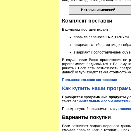
История изменений
Комплект поставки
В комплект поставки входят:
правила переноса
ERP_ERP.xml
.
в вариант с отборами входит обр
в вариант с сопоставлением объе
В случае если Ваша организация не р
(программист подключится к Вашему к
работы). Если есть возможность пред
данной услуги входит также стоимость ко
Пользовательское соглашение
.
Как купить наши програм
Приобретая программные продукты у 
также
отличительными особенностями
Перед покупкой ознакомьтесь с
условия
Варианты покупки
Если возникает задача переноса данных
случаев правила нужно готовить. Срок 