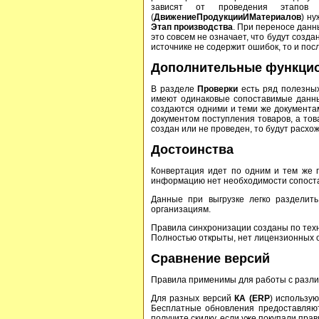
зависят от проведения этапов 
(
ДвижениеПродукцииИМатериалов
) н
Этап производства
. При переносе данн
это совсем не означает, что будут созд
источнике не содержит ошибок, то и пос
Дополнительные функци
В разделе
Проверки
есть ряд полезны
имеют одинаковые сопоставимые данные
создаются одними и теми же документа
документом поступления товаров, а то
создан или не проведен, то будут расхо
Достоинства
Конвертация идет по одним и тем же 
информацию нет необходимости сопостав
Данные при выгрузке легко разделить
организациям.
Правила синхронизации созданы по тех
Полностью открыты, нет лицензионных 
Сравнение версий
Правила применимы для работы с разл
Для разных версий
К
А
(ERP
) использу
Бесплатные обновления предоставляют
получите скидку, если уже покупали пра