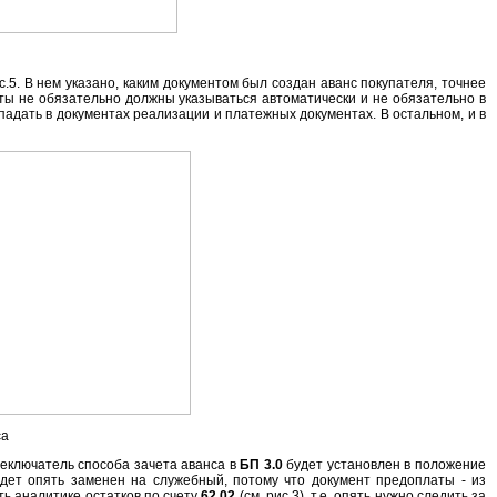
с.5. В нем указано, каким документом был создан аванс покупателя, точнее
нты не обязательно должны указываться автоматически и не обязательно в
адать в документах реализации и платежных документах. В остальном, и в
са
реключатель способа зачета аванса в
БП 3.0
будет установлен в положение
дет опять заменен на служебный, потому что документ предоплаты - из
ь аналитике остатков по счету
62.02
(см. рис.3), т.е. опять нужно следить за