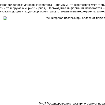
как определяется договор контрагента. Напомним, что в регистрах бухгалтер
ть и то и другое (см. рис.3 и рис.4). Необходимая информация извлекается 
анковских документах договор может присутствовать в шапке документа, а мо
Рис.7 Расшифровка платежа при оплате от поку