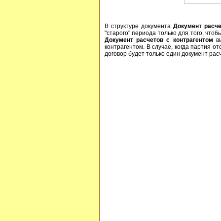
В структуре документа
Документ расче
"старого" периода только для того, что
Документ расчетов с контрагентом
вы
контрагентом. В случае, когда партия отс
договор будет только один документ рас