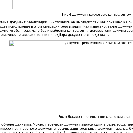
Рис.4 Документ расчетов с контрагентом
м на документ реализации. В источнике он выглядит так, как показано на ри
будет использован в этой операции реализации. Как известно, такие докуме
ажно, чтобы правильно были выбраны контрагент и договор, они должны совп
возможность самостоятельного подбора документов предоплаты.
Рис.5 Документ реализации с зачетом аван
 обмене данными. Можно перенести документ аванса один в один, тогда пе
римере при переносе документа реализации реальный документ аванса бу
ьше даты остатков. И этот служебный документ опять должен соответствоват