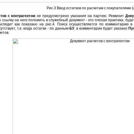
Рис.3 Ввод остатков по расчетам с покупателями (
тов с контрагентом
не предусмотрено указания на партию. Реквизит
Доку
бы ссылку на него положить в служебный документ - это плохая практика, бу
глядит как показано на рис.4. Поиск осуществляется по комментарию в 
утствует, т.е. когда остатки - по данным
БУ
, в комментарии будет указано
Пус
четов.