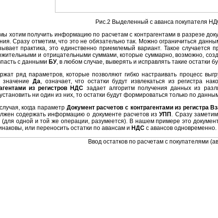
Рис.2 Выделенный с аванса покупателя Н
 мы хотим получить информацию по расчетам с контрагентами в разрезе доку
ния. Сразу отметим, что это не обязательно так. Можно ограничиться данн
азывает практика, это единственно приемлемый вариант. Такое случается 
ложительными и отрицательными суммами, которые суммарно, возможно, созда
овпасть с данными
БУ
, в любом случае, выверять и исправлять такие остатки б
ржат ряд параметров, которые позволяют гибко настраивать процесс выгр
 в значение
Да
, означает, что остатки будут извлекаться из регистра на
агентами из регистров НДС
задает алгоритм получения данных из разл
 установить ни один из них, то остатки будут формироваться только по данны
лучая, когда параметр
Документ расчетов с контрагентами из регистра 
олжен содержать информацию о документе расчетов из
УПП
. Сразу замети
(для одной и той же операции, разумеется). В нашем примере это документ 
инаковы, или переносить остатки по авансам и
НДС
с авансов одновременно.