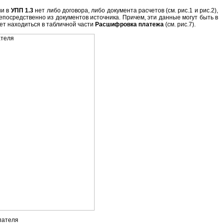
ии в
УПП 1.3
нет либо договора, либо документа расчетов (см. рис.1 и рис.2),
непосредственно из документов источника. Причем, эти данные могут быть в
жет находиться в табличной части
Расшифровка платежа
(см. рис.7).
пателя